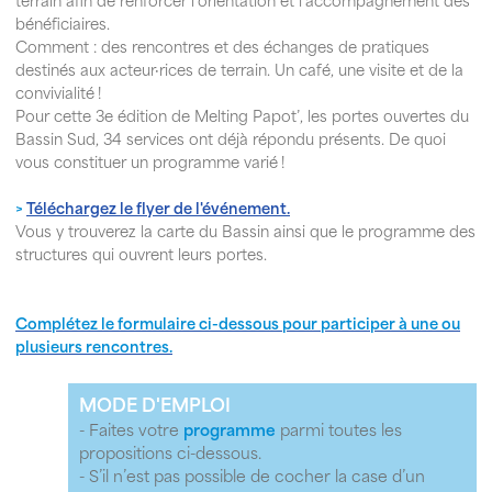
terrain afin de renforcer l’orientation et l’accompagnement des
bénéficiaires.
Comment : des rencontres et des échanges de pratiques
destinés aux acteur·rices de terrain. Un café, une visite et de la
convivialité !
Pour cette 3e édition de Melting Papot’, les portes ouvertes du
Bassin Sud, 34 services ont déjà répondu présents. De quoi
vous constituer un programme varié !
>
Téléchargez le flyer de l'événement.
Vous y trouverez la carte du Bassin ainsi que le programme des
structures qui ouvrent leurs portes.
Complétez le formulaire ci-dessous pour participer à une ou
plusieurs rencontres.
MODE D'EMPLOI
- Faites votre
programme
parmi toutes les
propositions ci-dessous.
- S’il n’est pas possible de cocher la case d’un