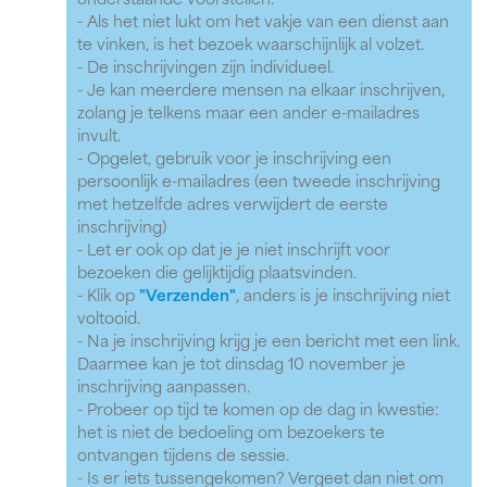
onderstaande voorstellen.
- Als het niet lukt om het vakje van een dienst aan
te vinken, is het bezoek waarschijnlijk al volzet.
- De inschrijvingen zijn individueel.
- Je kan meerdere mensen na elkaar inschrijven,
zolang je telkens maar een ander e-mailadres
invult.
- Opgelet, gebruik voor je inschrijving een
persoonlijk e-mailadres (een tweede inschrijving
met hetzelfde adres verwijdert de eerste
inschrijving)
- Let er ook op dat je je niet inschrijft voor
bezoeken die gelijktijdig plaatsvinden.
- Klik op
"Verzenden"
, anders is je inschrijving niet
voltooid.
- Na je inschrijving krijg je een bericht met een link.
Daarmee kan je tot dinsdag 10 november je
inschrijving aanpassen.
- Probeer op tijd te komen op de dag in kwestie:
het is niet de bedoeling om bezoekers te
ontvangen tijdens de sessie.
- Is er iets tussengekomen? Vergeet dan niet om