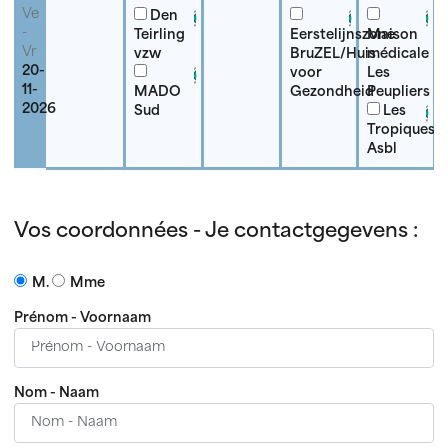
Ve
Den
-
Teirling
Eerstelijnszone
Maison
Vr
vzw
BruZEL/Huis
médicale
20-
voor
Les
11-
MADO
Gezondheid
Peupliers
2026
Sud
Les
Tropiques
Asbl
Vos coordonnées - Je contactgegevens :
M.
Mme
Prénom - Voornaam
Nom - Naam