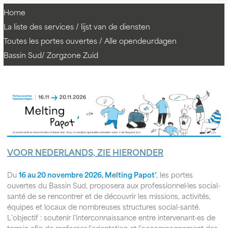
Home
La liste des services / lijst van de diensten
Toutes les portes ouvertes / Alle opendeurdagen
Bassin Sud/ Zorgzone Zuid
VOOR NEDERLANDS, ZIE HIERONDER
Du
16 au 20 novembre 2026, Melting Papot’
, les portes
ouvertes du Bassin Sud, proposera aux professionnel·les social-
santé de se rencontrer et de découvrir les missions, activités,
équipes et locaux de nombreuses structures social-santé.
L’objectif : soutenir l’interconnaissance entre intervenant·es de