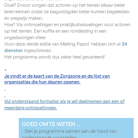
Doel? Ervoor zorgen dat actoren op het terrein elkaar beter
leren kennen zodat ze begunstigden beter kunnen begeleiden
en wegwijs maken.
Hoe? Via ontmoetingen en praktijkuitwisselingen voor actoren
op het terrein. Een koffie en een rondleiding in een
ongedwongen sfeer.
Voor deze derde editie van Melting Papot’ hebben zich al
34
diensten
ingeschreven.
Het programma wordt dus zeker heel gevarieerd!
>
Je vindt er de kaart van de Zorgzone en de lijst van
organisaties die hun deuren openen.
Vul onderstaand formulier als je wil deelnemen aan een of
meerdere ontmoetingen.
GOED OM TE WETEN ...
- Stel je programma samen aan de hand van